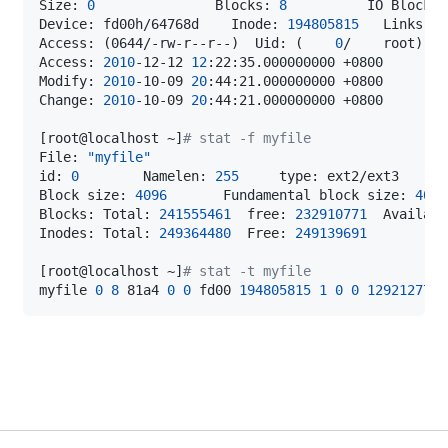
Size: 
0
               Blocks: 
8
          IO Block: 
Device: fd00h/64768d    Inode: 
194805815
   Links: 
1
Access: 
(
0644/-rw-r--r--
)
  Uid: 
(
0
/    root
)
   
Access: 
2010
-12-12 
12
Modify: 
2010
-10-09 
20
Change: 
2010
-10-09 
20
[
root@localhost ~
]
# stat -f myfile
File: 
"myfile"
id: 
0
        Namelen: 
255
Block size: 
4096
       Fundamental block size: 
4096
Blocks: Total: 
241555461
  free: 
232910771
  Availabl
Inodes: Total: 
249364480
  Free: 
249139691
[
root@localhost ~
]
# stat -t myfile
myfile 
0
8
 81a4 
0
0
 fd00 
194805815
1
0
0
1292127755